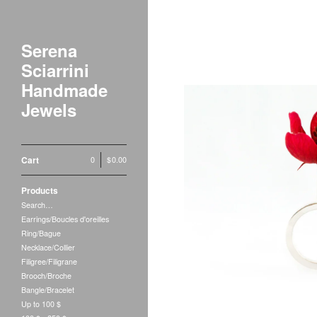
Serena
Sciarrini
Handmade
Jewels
Cart
0
|
$
0.00
Sol
Products
$
1
Search…
Earrings/Boucles d'oreilles
Ring/Bague
Necklace/Collier
Filigree/Filigrane
Brooch/Broche
Bangle/Bracelet
Up to 100 $