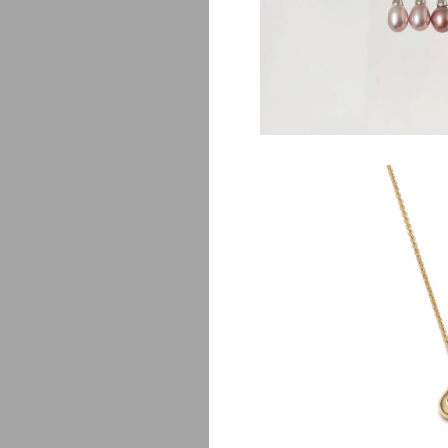
$
1
L
$
1,