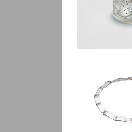
Lis
$
425.00
V
$
550.00