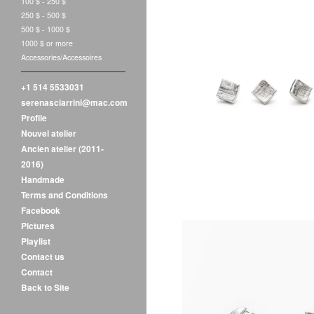
100 $ - 250 $
250 $ - 500 $
500 $ - 1000 $
1000 $ or more
Accessories/Accessoires
+1 514 5533031
serenasciarrini@mac.com
$
1
Profile
Nouvel atelier
Ancien atelier (2011-
2016)
Handmade
Terms and Conditions
Facebook
Pictures
Playlist
Contact us
Contact
Back to Site