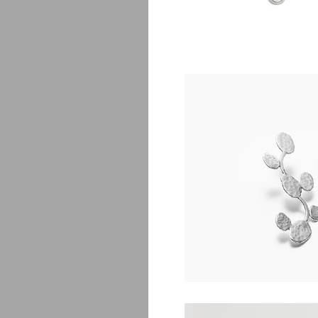
H
$
248.00