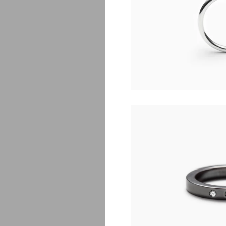
R
$
1
$
750.00