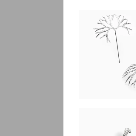
Fougè
$
1