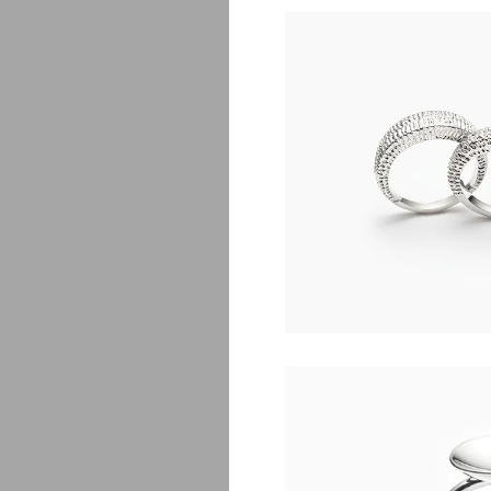
Jud
$
1