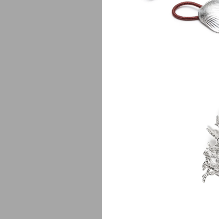
Ne
$
1