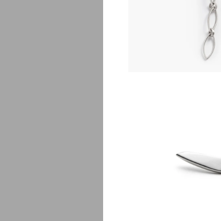
$
2
Chef
$
1