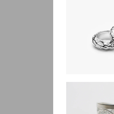
F
$
2