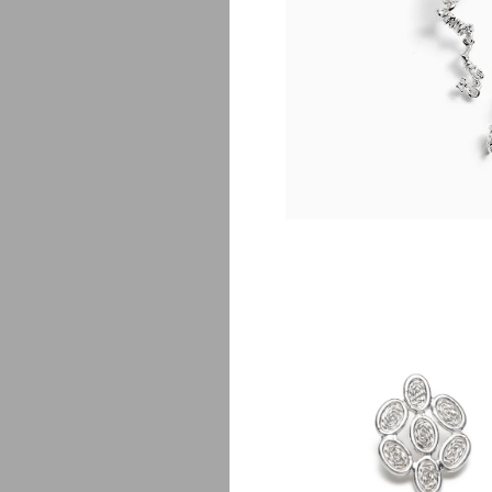
F
$
$
260.00