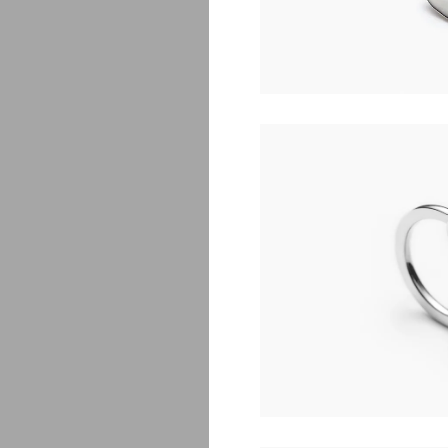
Jellyb
$
355.00