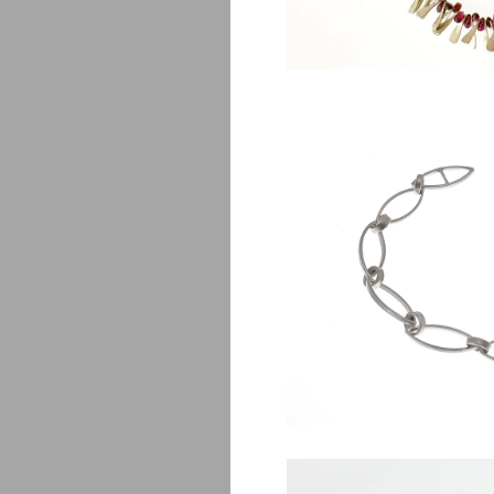
Coste
$
360.00