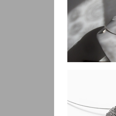
Saona
$
450.00
Amanita
$
1