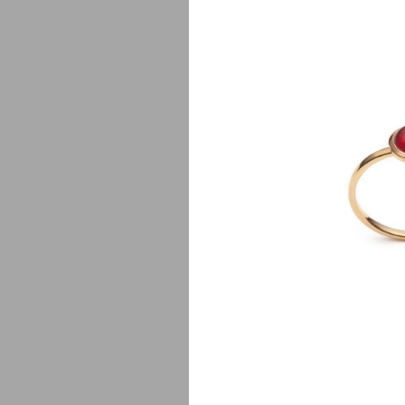
Lj
$
750.00