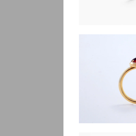
Lj
$
830.00