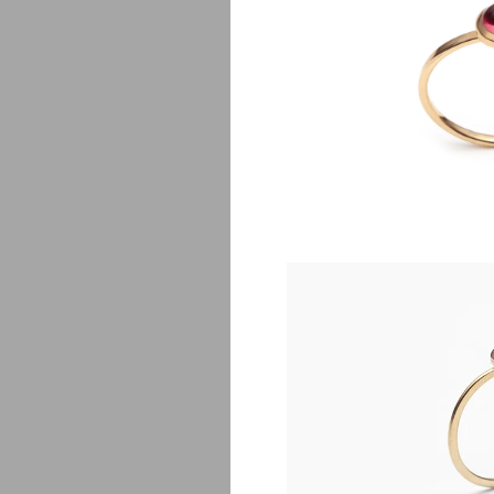
Lj
$
650.00
Lj
$
425.00