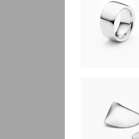
$
2
L
$
1