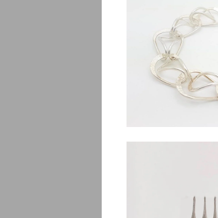
Mo
$
380.00
Melrose 02 bo