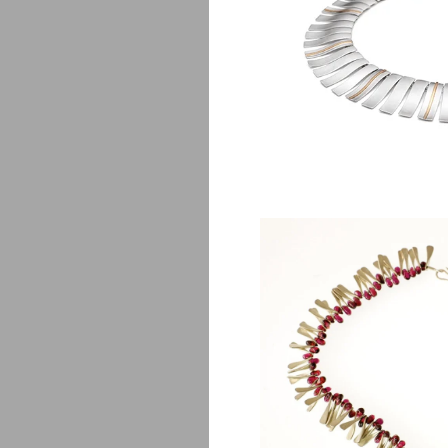
Solei
$
3,650.0
Ve
$
1,850.0