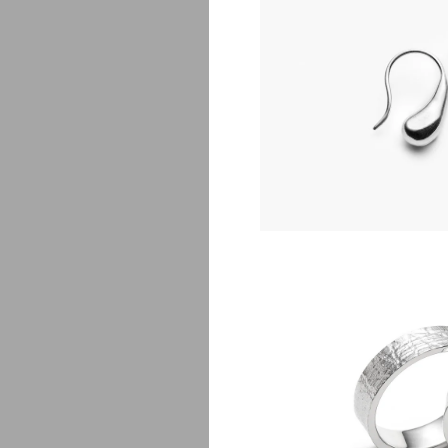
Luz boucl
$
1
C
$
0.01 