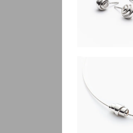
Laurina bouc
$
1
Laurin
$
1