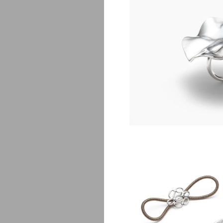
$
2
Nora bijou
$