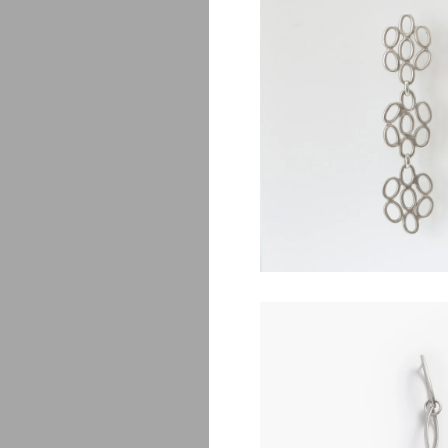
B
$
2
Coste bouc