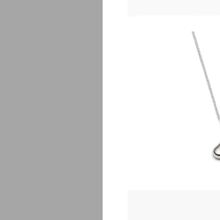
Luz 
$
1