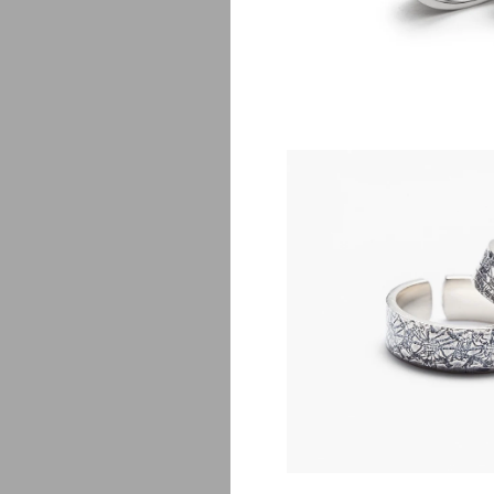
S
$
1