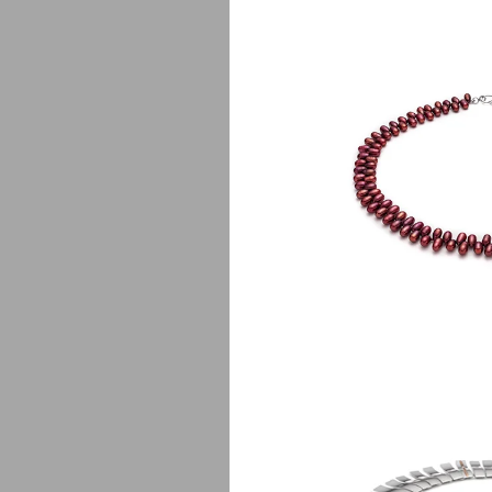
Fa
$
135.00