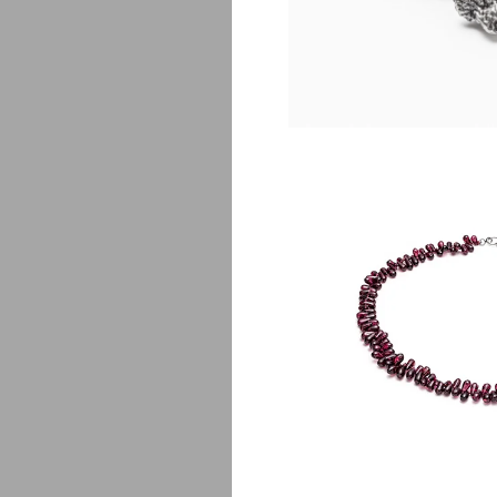
Fa
$
135.00